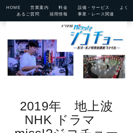
内
HOME
営業案内
料金
設備・サービス
よく
容
あるご質問
採用情報
事業・レース関連
を
ス
キ
ッ
プ
2019年 地上波
NHK ドラマ