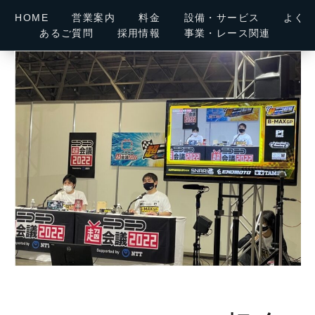
内
HOME
営業案内
料金
設備・サービス
よく
容
あるご質問
採用情報
事業・レース関連
を
ス
キ
ッ
プ