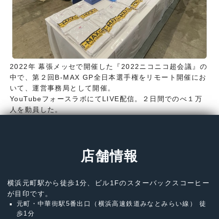
2022年 幕張メッセで開催した『2022ニコニコ超会議』の
中で、第２回B-MAX GP全日本選手権をリモート開催にお
いて、運営事務局として開催。
YouTubeフォースラボにてLIVE配信。２日間でのべ１万
人を動員した。
店舗情報
横浜元町駅から徒歩1分、ビル1Fのスターバックスコーヒー
が目印です。
元町・中華街駅5番出口（横浜高速鉄道みなとみらい線） 徒
歩1分