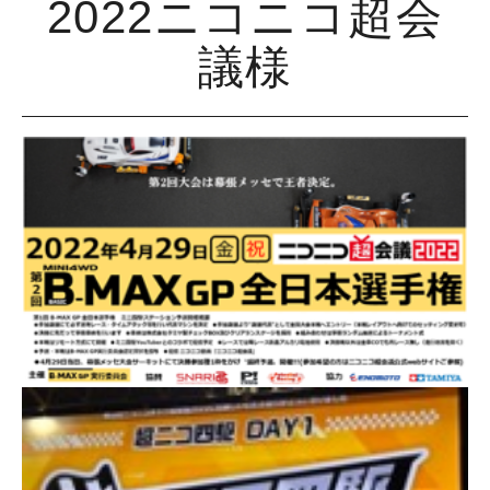
2022ニコニコ超会
議様